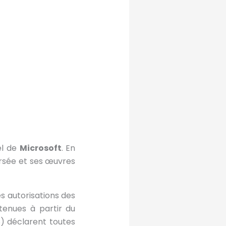
el de
Microsoft
. En
ersée et ses œuvres
es autorisations des
btenues à partir du
 déclarent toutes