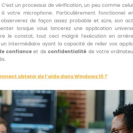
s. C’est un processus de vérification, un peu comme celui
à votre microphone. Particulièrement fonctionnel 
s observerez de façon assez probable et sûre, son activ
nter lorsque vous lancerez une application universe
aire le constat, tout ceci malgré l’exécution en arrièr
n intermédiaire ayant la capacité de relier vos applica
de confiance
et de
confidentialité
de votre ordinate
és.
ment obtenir de l’aide dans Windows 10 ?