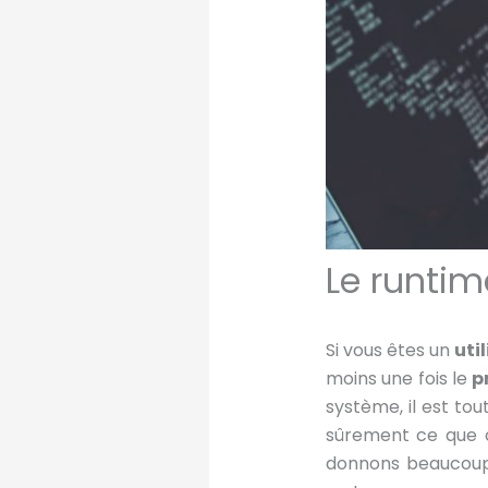
Le runtim
Si vous êtes un
uti
moins une fois le
p
système, il est to
sûrement ce que c
donnons beaucoup p