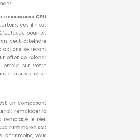
ment.
une
ressource CPU
tains cas, il n’est
éfectueux pourrait
tion peut atteindre
 actions se feront
r effet de ralentir
 erreur sur votre
arche à suivre et un
, est un composant
ourrait remplacer la
it remplacé le réel
que runtime en soit
us. Néanmoins, vous