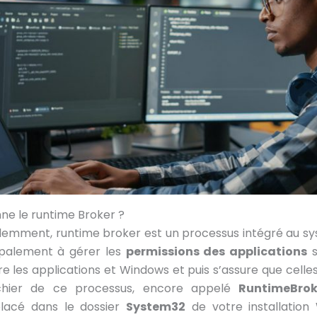
e le runtime Broker ?
mment, runtime broker est un processus intégré au s
cipalement à gérer les
permissions des applications
s
 les applications et Windows et puis s’assure que cell
ichier de ce processus, encore appelé
RuntimeBrok
placé dans le dossier
System32
de votre installation