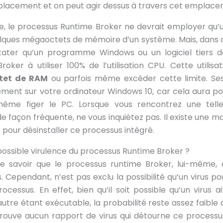
placement et on peut agir dessus à travers cet emplace
e, le processus Runtime Broker ne devrait employer qu’
elques mégaoctets de mémoire d’un système. Mais, dans cer
ater qu’un programme Windows ou un logiciel tiers d
ker à utiliser 100% de l’utilisation CPU. Cette utilisa
tet de RAM
ou parfois même excéder cette limite. Ses
ment sur votre ordinateur Windows 10, car cela aura pou
me figer le PC. Lorsque vous rencontrez une telle
, de façon fréquente, ne vous inquiétez pas. Il existe une m
 pour désinstaller ce processus intégré.
 possible virulence du processus Runtime Broker ?
de savoir que le processus runtime Broker, lui-même
. Cependant, n’est pas exclu la possibilité qu’un virus p
rocessus. En effet, bien qu’il soit possible qu’un virus a
utre étant exécutable, la probabilité reste assez faible 
etrouve aucun rapport de virus qui détourne ce process