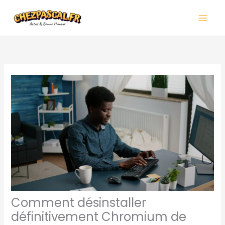
Aller
Main
au
Men
contenu
Comment désinstaller
définitivement Chromium de