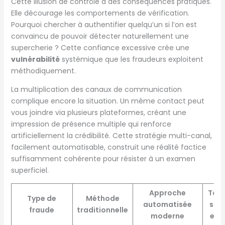
Cette illusion de contrôle a des conséquences pratiques.
Elle décourage les comportements de vérification.
Pourquoi chercher à authentifier quelqu’un si l’on est
convaincu de pouvoir détecter naturellement une
supercherie ? Cette confiance excessive crée une
vulnérabilité
systémique que les fraudeurs exploitent
méthodiquement.
La multiplication des canaux de communication
complique encore la situation. Un même contact peut
vous joindre via plusieurs plateformes, créant une
impression de présence multiple qui renforce
artificiellement la crédibilité. Cette stratégie multi-canal,
facilement automatisable, construit une réalité factice
suffisamment cohérente pour résister à un examen
superficiel.
Approche
Taux
Type de
Méthode
automatisée
suc
fraude
traditionnelle
moderne
est