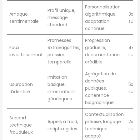
Personnalisation
Profil unique,
Arnaque
algorithmique,
3x
message
sentimentale
adaptation
supér
standard
continue
Promesses
Progression
Faux
extravagantes,
graduelle,
4x
investissement
pression
documentation
supér
temporelle
crédible
Agrégation de
Imitation
données
Usurpation
basique,
5x
publiques,
d’identité
informations
supér
cohérence
génériques
biographique
Contextualisation
Support
Appels à froid,
précise, langage
2x
technique
scripts rigides
technique
supér
frauduleux
adapté