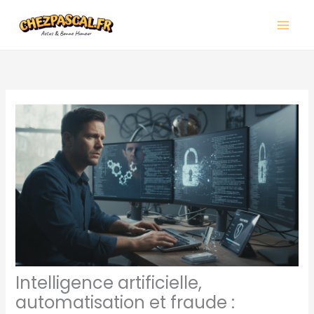
Aller
Main
au
Men
contenu
Intelligence artificielle,
automatisation et fraude :