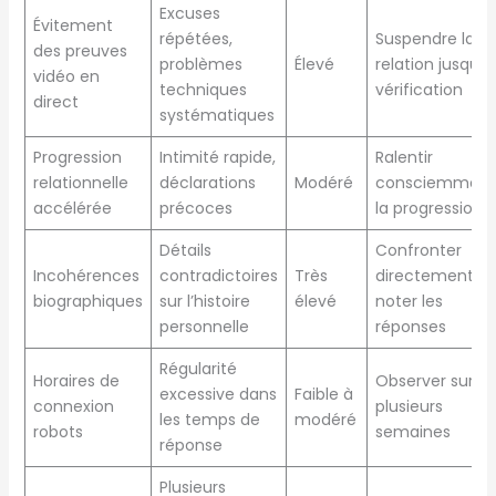
Excuses
Évitement
répétées,
Suspendre la
des preuves
problèmes
Élevé
relation jusqu’à
vidéo en
techniques
vérification
direct
systématiques
Progression
Intimité rapide,
Ralentir
relationnelle
déclarations
Modéré
consciemment
accélérée
précoces
la progression
Détails
Confronter
Incohérences
contradictoires
Très
directement,
biographiques
sur l’histoire
élevé
noter les
personnelle
réponses
Régularité
Horaires de
Observer sur
excessive dans
Faible à
connexion
plusieurs
les temps de
modéré
robots
semaines
réponse
Plusieurs