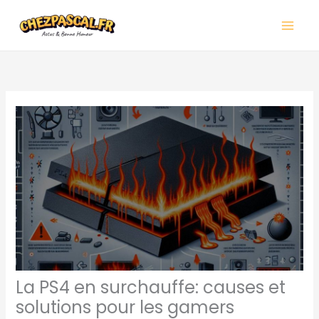
Aller
Main
au
Men
contenu
La PS4 en surchauffe: causes et
solutions pour les gamers