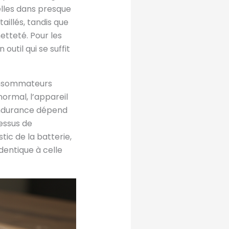
elles dans presque
aillés, tandis que
tteté. Pour les
util qui se suffit
consommateurs
ormal, l’appareil
 endurance dépend
cessus de
ic de la batterie,
dentique à celle