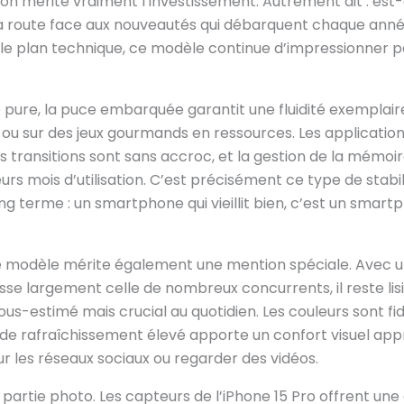
ion mérite vraiment l’investissement. Autrement dit : est-
 la route face aux nouveautés qui débarquent chaque anné
r le plan technique, ce modèle continue d’impressionner 
pure, la puce embarquée garantit une fluidité exemplai
f ou sur des jeux gourmands en ressources. Les applicatio
 transitions sont sans accroc, et la gestion de la mémoir
s mois d’utilisation. C’est précisément ce type de stabilit
ong terme : un smartphone qui vieillit bien, c’est un smar
e modèle mérite également une mention spéciale. Avec u
e largement celle de nombreux concurrents, il reste lisibl
ous-estimé mais crucial au quotidien. Les couleurs sont fid
x de rafraîchissement élevé apporte un confort visuel app
sur les réseaux sociaux ou regarder des vidéos.
la partie photo. Les capteurs de l’iPhone 15 Pro offrent une