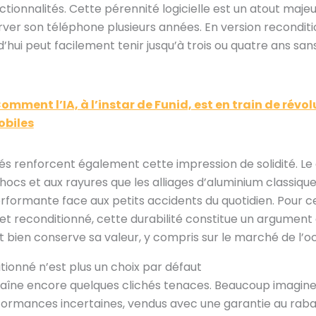
ctionnalités. Cette pérennité logicielle est un atout maj
ver son téléphone plusieurs années. En version reconditio
d’hui peut facilement tenir jusqu’à trois ou quatre ans s
Comment l’IA, à l’instar de Funid, est en train de révol
obiles
sés renforcent également cette impression de solidité. Le 
hocs et aux rayures que les alliages d’aluminium classique
rformante face aux petits accidents du quotidien. Pour ce
et reconditionné, cette durabilité constitue un argument 
lit bien conserve sa valeur, y compris sur le marché de l’o
tionné n’est plus un choix par défaut
raîne encore quelques clichés tenaces. Beaucoup imagine
rformances incertaines, vendus avec une garantie au raba