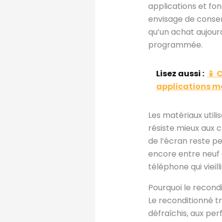
applications et fon
envisage de conser
qu’un achat aujour
programmée.
Lisez aussi :
📱 
applications m
Les matériaux utili
résiste mieux aux c
de l’écran reste pe
encore entre neuf 
téléphone qui vieil
Pourquoi le recondi
Le reconditionné t
défraîchis, aux pe