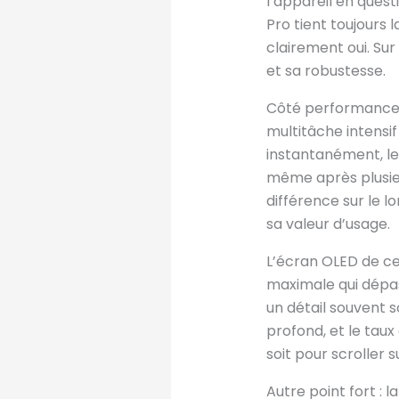
l’appareil en quest
Pro tient toujours
clairement oui. Su
et sa robustesse.
Côté performance 
multitâche intensi
instantanément, les
même après plusieur
différence sur le l
sa valeur d’usage.
L’écran OLED de c
maximale qui dépass
un détail souvent s
profond, et le tau
soit pour scroller 
Autre point fort : 