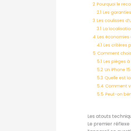
2
Pourquoi le reco
2.1
Les garantie
3
Les coulisses d
3.1
La localisati
4
Les économies 
4.1
Les critères 
5
Comment choisir
5.1
Les pièges à
5.2
Un iPhone 1
5.3
Quelle est l
5.4
Comment véri
5.5
Peut-on béné
Les atouts techniqu
Le premier réflexe