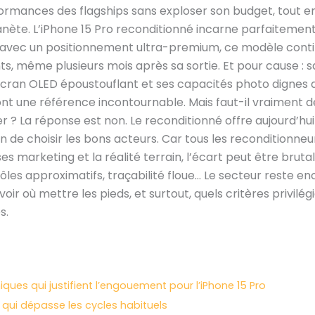
ormances des flagships sans exploser son budget, tout en
anète. L’iPhone 15 Pro reconditionné incarne parfaitement
 avec un positionnement ultra-premium, ce modèle contin
nts, même plusieurs mois après sa sortie. Et pour cause : 
écran OLED époustouflant et ses capacités photo dignes d
ont une référence incontournable. Mais faut-il vraiment d
er ? La réponse est non. Le reconditionné offre aujourd’hu
on de choisir les bons acteurs. Car tous les reconditionne
es marketing et la réalité terrain, l’écart peut être bruta
ôles approximatifs, traçabilité floue… Le secteur reste en
ir où mettre les pieds, et surtout, quels critères privilégi
s.
ques qui justifient l’engouement pour l’iPhone 15 Pro
é qui dépasse les cycles habituels