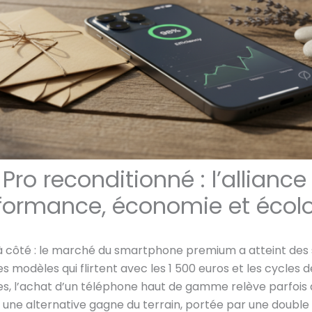
Pro reconditionné : l’alliance
rformance, économie et écol
r à côté : le marché du smartphone premium a atteint d
les modèles qui flirtent avec les 1 500 euros et les cycles
des, l’achat d’un téléphone haut de gamme relève parfois
t, une alternative gagne du terrain, portée par une doubl