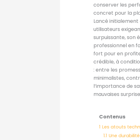
conserver les perf
concret pour la pl
Lancé initialement
utilisateurs exigea
surpuissante, son 
professionnel en f
fort pour en profit
crédible, à conditi
: entre les promess
minimalistes, contr
l’importance de savo
mauvaises surprise
Contenus
1
Les atouts techni
1.1
Une durabilit