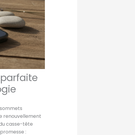
 parfaite
ogie
es sommets
 de renouvellement
 du casse-tête
e promesse :