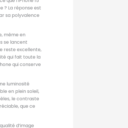
ce que l’iPhone 15
e ? La réponse est
par sa polyvalence
re, même en
ns se lancent
e reste excellente,
é qui fait toute la
tphone qui conserve
ne luminosité
e en plein soleil,
èles, le contraste
réciable, que ce
 qualité d’image