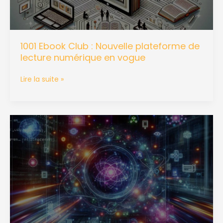
numérique
en
vogue
1001 Ebook Club : Nouvelle plateforme de
lecture numérique en vogue
Lire la suite »
OpenCL:
moteur
d’accélération
pour
applications
high-
tech