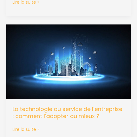
Lire la suite »
La
technologie
au
service
de
l’entreprise
:
comment
l’adopter
au
mieux
?
La technologie au service de l’entreprise
: comment l’adopter au mieux ?
Lire la suite »