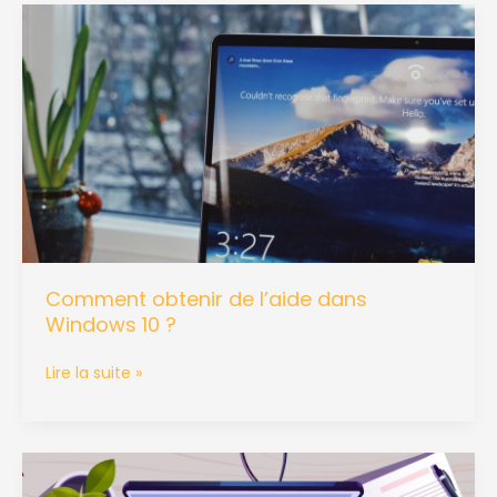
Comment
obtenir
de
l’aide
dans
Windows
10 ?
Comment obtenir de l’aide dans
Windows 10 ?
Lire la suite »
Tuto
complet