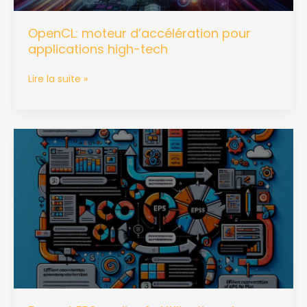
OpenCL: moteur d’accélération pour
applications high-tech
Lire la suite »
Format
EPS
expliqué
:
Utilisation
et
conversion
efficace