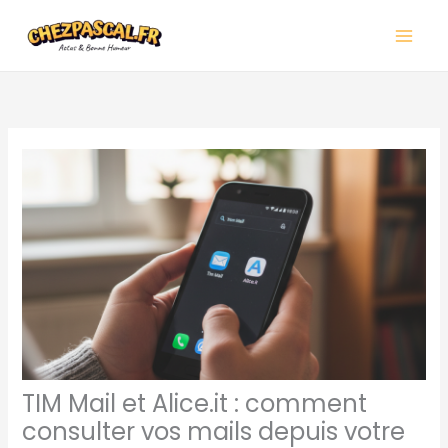
Aller
Main
au
Men
contenu
TIM Mail et Alice.it : comment
consulter vos mails depuis votre