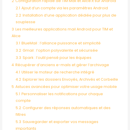
2
Configuration rapide de TIM Mail et Alice.it sur Android
2.1
Ajout d’un compte via les paramètres Android
2.2
Installation d’une application dédiée pour plus de
souplesse
3
Les meilleures applications mail Android pour TIM et
Alice
3.1
BlueMail : l’alliance puissance et simplicité
3.2
Gmail : l’option polyvalente et sécurisée
3.3
Spark : l’outil pensé pour les équipes
4
Récupérer d’anciens e-mails et gérer l’archivage
4.1
Utiliser le moteur de recherche intégré
4.2
Explorer les dossiers Envoyés, Archivés et Corbeille
5
Astuces avancées pour optimiser votre usage mobile
5.1
Personnaliser les notifications pour chaque
compte
5.2
Configurer des réponses automatiques et des
filtres
5.3
Sauvegarder et exporter vos messages
importants