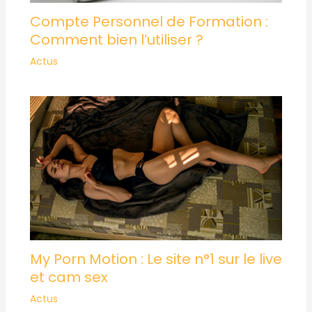
Compte Personnel de Formation :
Comment bien l’utiliser ?
Actus
My Porn Motion : Le site n°1 sur le live
et cam sex
Actus