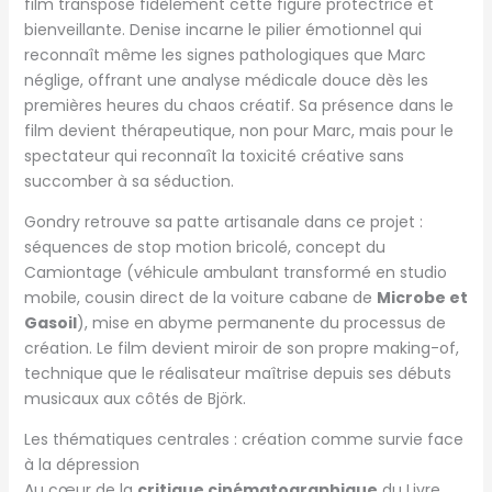
film transpose fidèlement cette figure protectrice et
bienveillante. Denise incarne le pilier émotionnel qui
reconnaît même les signes pathologiques que Marc
néglige, offrant une analyse médicale douce dès les
premières heures du chaos créatif. Sa présence dans le
film devient thérapeutique, non pour Marc, mais pour le
spectateur qui reconnaît la toxicité créative sans
succomber à sa séduction.
Gondry retrouve sa patte artisanale dans ce projet :
séquences de stop motion bricolé, concept du
Camiontage (véhicule ambulant transformé en studio
mobile, cousin direct de la voiture cabane de
Microbe et
Gasoil
), mise en abyme permanente du processus de
création. Le film devient miroir de son propre making-of,
technique que le réalisateur maîtrise depuis ses débuts
musicaux aux côtés de Björk.
Les thématiques centrales : création comme survie face
à la dépression
Au cœur de la
critique cinématographique
du Livre