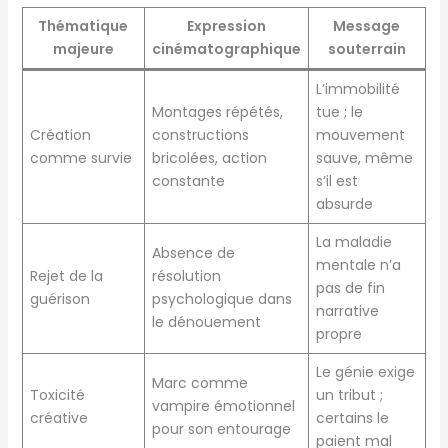
Thématique
Expression
Message
majeure
cinématographique
souterrain
L’immobilité
Montages répétés,
tue ; le
Création
constructions
mouvement
comme survie
bricolées, action
sauve, même
constante
s’il est
absurde
La maladie
Absence de
mentale n’a
Rejet de la
résolution
pas de fin
guérison
psychologique dans
narrative
le dénouement
propre
Le génie exige
Marc comme
Toxicité
un tribut ;
vampire émotionnel
créative
certains le
pour son entourage
paient mal