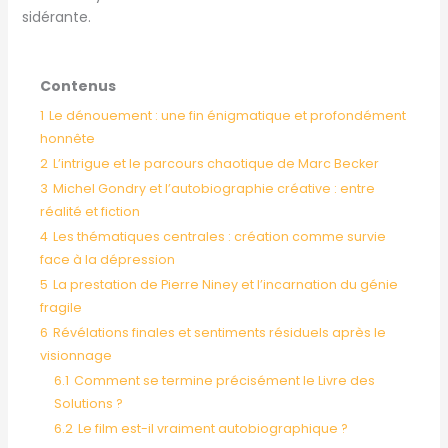
sidérante.
Contenus
1
Le dénouement : une fin énigmatique et profondément
honnête
2
L’intrigue et le parcours chaotique de Marc Becker
3
Michel Gondry et l’autobiographie créative : entre
réalité et fiction
4
Les thématiques centrales : création comme survie
face à la dépression
5
La prestation de Pierre Niney et l’incarnation du génie
fragile
6
Révélations finales et sentiments résiduels après le
visionnage
6.1
Comment se termine précisément le Livre des
Solutions ?
6.2
Le film est-il vraiment autobiographique ?